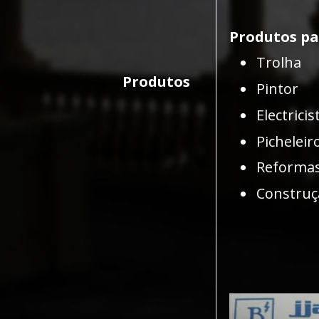
Produtos pa
•
Trolha
Produtos
•
Pintor
•
Electricis
•
Picheleir
•
Reformas
•
Construçã