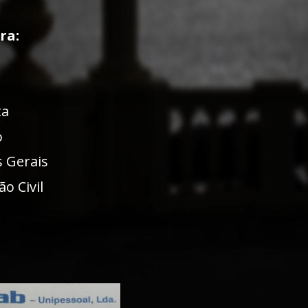
ra:
ta
o
 Gerais
o Civil