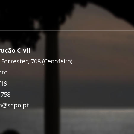
rução Civil
Forrester, 708 (Cedofeita)
rto
719
 758
ga@sapo.pt