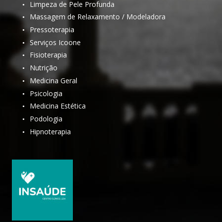
Limpeza de Pele Profunda
•
Massagem de Relaxamento / Modeladora
•
Pressoterapia
•
Serviços Icoone
•
Fisioterapia
•
Nutrição
•
Medicina Geral
•
Psicologia
•
Medicina Estética
•
Podologia
•
Hipnoterapia
•