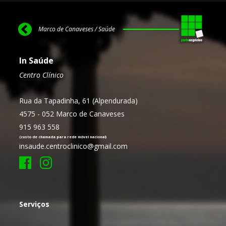
Marco de Canaveses / Saúde
In Saúde
Centro Clínico
Rua da Tapadinha, 61 (Alpendurada)
4575 - 052 Marco de Canaveses
915 963 558
(custo de chamada para rede móvel nacional)
insaude.centroclinico@gmail.com
Serviços