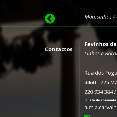
Matosinhos /
Favinhos de
Contactos
Linhos e Bor
Rua dos Fogu
4460 - 725 M
220 934 384 /
(custo de chamada 
a.m.a.carva