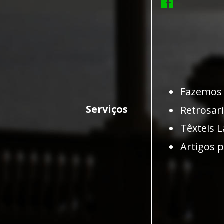
•
Fazemos 
Serviços
•
Retrosar
•
Têxteis L
•
Artigos 