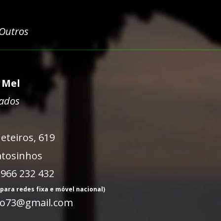
 Outros
 Mel
dados
eteiros, 619
atosinhos
 966 232 432
para redes fixa e móvel nacional)
lho73@gmail.com