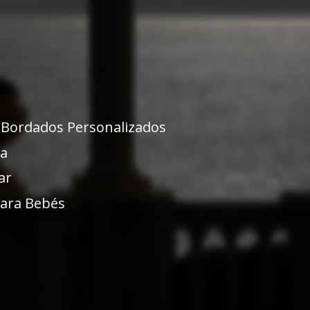
Bordados Personalizados
ia
ar
para Bebés